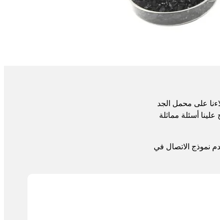
هذا المجال. نحن نأخذ عملاءنا على محمل الجد
لينا أسئلة مماثلة
م نموذج الاتصال في