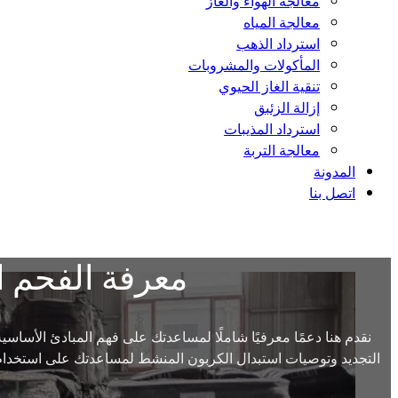
معالجة الهواء والغاز
معالجة المياه
استرداد الذهب
المأكولات والمشروبات
تنقية الغاز الحيوي
إزالة الزئبق
استرداد المذيبات
معالجة التربة
المدونة
اتصل بنا
معرفة الفحم 
نقدم هنا دعمًا معرفيًا شاملًا لمساعدتك على فهم المبادئ الأساسية
التجديد وتوصيات استبدال الكربون المنشط لمساعدتك على استخدام