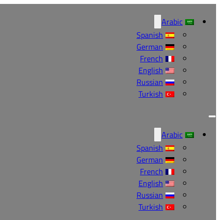
Arabic
Spanish
German
French
English
Russian
Turkish
Arabic
Spanish
German
French
English
Russian
Turkish