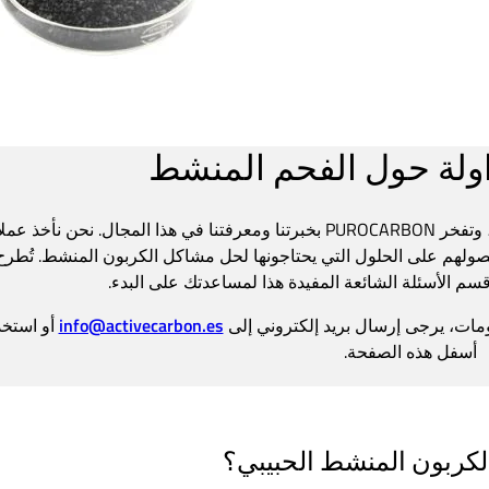
داولة حول الفحم المنشط
نحن نعمل في مجال الكربون المنشط منذ أكثر من ثمانية عشر عامًا، وتفخر PUROCARBON بخبرتنا ومعرفتنا في 
ولهم على الحلول التي يحتاجونها لحل مشاكل الكربون المنشط. تُطرح ع
سم الأسئلة الشائعة المفيدة هذا لمساعدتك على البدء.
ومات، يرجى إرسال بريد إلكتروني إلى
info@activecarbon.es
أو استخد
أسفل هذه الصفحة.
لكربون المنشط الحبيبي؟