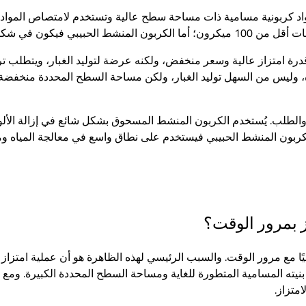
د كربونية مسامية ذات مساحة سطح عالية وتستخدم لامتصاص المواد ا
ات يتراوح بين 0.5 و5 مم.
ة امتزاز عالية وسعر منخفض، ولكنه عرضة لتوليد الغبار، ويتطلب تر
ره، وليس من السهل توليد الغبار، ولكن مساحة السطح المحددة منخفضة
والطلب. يُستخدم الكربون المنشط المسحوق بشكل شائع في إزالة الألوا
ا الكربون المنشط الحبيبي فيستخدم على نطاق واسع في معالجة المياه وم
 بمرور الوقت؟
ًا مع مرور الوقت. والسبب الرئيسي لهذه الظاهرة هو أن عملية امتزا
ته المسامية المتطورة للغاية ومساحة السطح المحددة الكبيرة. ومع ذل
متزاز.