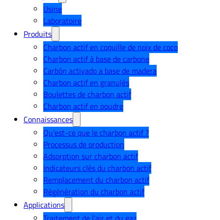
Usine
Laboratoire
Produits
Charbon actif en coquille de noix de coco
Charbon actif à base de carbone
Carbón activado a base de madera
Charbon actif en granulés
Boulettes de charbon actif
Charbon actif en poudre
Connaissances
Qu'est-ce que le charbon actif ?
Processus de production
Adsorption sur charbon actif
Indicateurs clés du charbon actif
Remplacement du charbon actif
Régénération du charbon actif
Applications
Traitement de l'air et du gaz