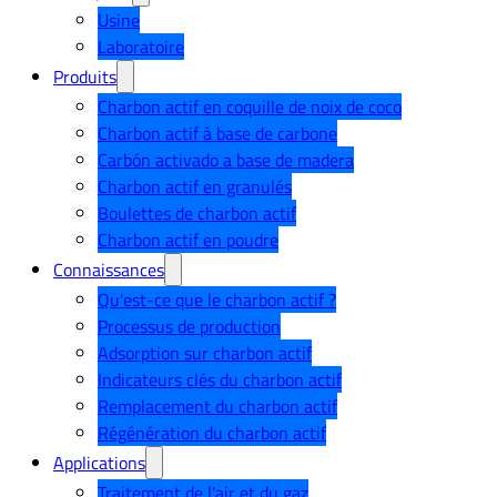
Usine
Laboratoire
Produits
Charbon actif en coquille de noix de coco
Charbon actif à base de carbone
Carbón activado a base de madera
Charbon actif en granulés
Boulettes de charbon actif
Charbon actif en poudre
Connaissances
Qu'est-ce que le charbon actif ?
Processus de production
Adsorption sur charbon actif
Indicateurs clés du charbon actif
Remplacement du charbon actif
Régénération du charbon actif
Applications
Traitement de l'air et du gaz