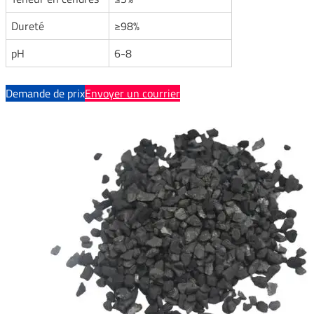
Dureté
≥98%
pH
6-8
Demande de prix
Envoyer un courrier