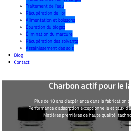
Traitement de l'eau
Récupération de l'or
Alimentation et boissons
Épuration du biogaz
Élimination du mercure
Récupération des solvants
Assainissement des sols
Blog
Contact
Charbon actif pour le l
Plus de 18 ans d'expérience dans la fabrication d
Performance d'adsorption exceptionnelle et taux d'é
Matières premières de haute qualité, techno