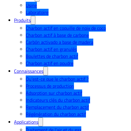
Usine
Laboratoire
Produits
Charbon actif en coquille de noix de coco
Charbon actif à base de carbone
Carbón activado a base de madera
Charbon actif en granulés
Boulettes de charbon actif
Charbon actif en poudre
Connaissances
Qu'est-ce que le charbon actif ?
Processus de production
Adsorption sur charbon actif
Indicateurs clés du charbon actif
Remplacement du charbon actif
Régénération du charbon actif
Applications
Traitement de l'air et du gaz