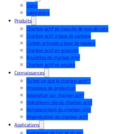
Usine
Laboratoire
Produits
Charbon actif en coquille de noix de coco
Charbon actif à base de carbone
Carbón activado a base de madera
Charbon actif en granulés
Boulettes de charbon actif
Charbon actif en poudre
Connaissances
Qu'est-ce que le charbon actif ?
Processus de production
Adsorption sur charbon actif
Indicateurs clés du charbon actif
Remplacement du charbon actif
Régénération du charbon actif
Applications
Traitement de l'air et du gaz