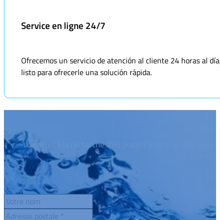
Service en ligne 24/7
Ofrecemos un servicio de atención al cliente 24 horas al dí
listo para ofrecerle una solución rápida.
Vous êtes à la recherche d'un produit à base de charbon act
maintena