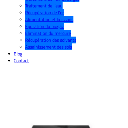
Traitement de l'eau
Récupération de l'or
Alimentation et boissons
Épuration du biogaz
Élimination du mercure
Récupération des solvants
Assainissement des sols
Blog
Contact