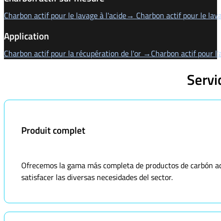
Charbon actif pour le lavage à l'acide→ Charbon actif pour le lava
Application
Charbon actif pour la récupération de l'or →
Charbon actif pour l
Servi
Produit complet
Ofrecemos la gama más completa de productos de carbón acti
satisfacer las diversas necesidades del sector.