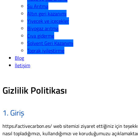
Su Arıtma
Altın geri kazanımı
Yiyecek ve içecekler
Biyogaz arıtma
Cıva giderme
Solvent Geri Kazanımı
Toprak iyileştirme
Blog
İletişim
Gizlilik Politikası
1. Giriş
https://activecarbon.es/ web sitemizi ziyaret ettiğiniz için teşekkür
nasıl topladığımızı, kullandığımızı ve koruduğumuzu açıklamaktad