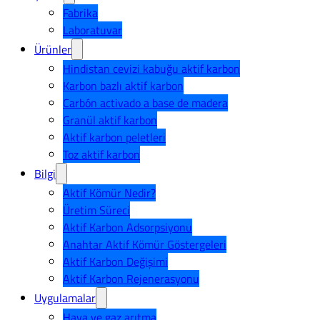
Fabrika
Laboratuvar
Ürünler
Hindistan cevizi kabuğu aktif karbon
Karbon bazlı aktif karbon
Carbón activado a base de madera
Granül aktif karbon
Aktif karbon peletleri
Toz aktif karbon
Bilgi
Aktif Kömür Nedir?
Üretim Süreci
Aktif Karbon Adsorpsiyonu
Anahtar Aktif Kömür Göstergeleri
Aktif Karbon Değişimi
Aktif Karbon Rejenerasyonu
Uygulamalar
Hava ve gaz arıtma