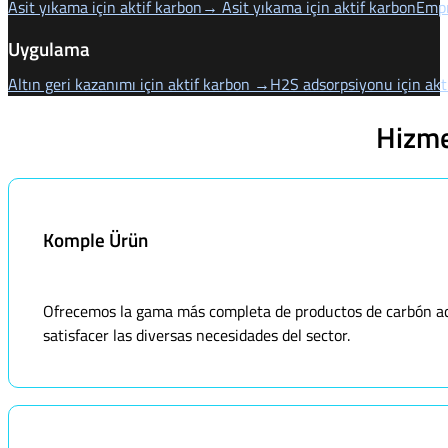
Asit yıkama için aktif karbon→ Asit yıkama için aktif karbon
Empr
Uygulama
Altın geri kazanımı için aktif karbon →
H2S adsorpsiyonu için ak
Hizme
Komple Ürün
Ofrecemos la gama más completa de productos de carbón acti
satisfacer las diversas necesidades del sector.