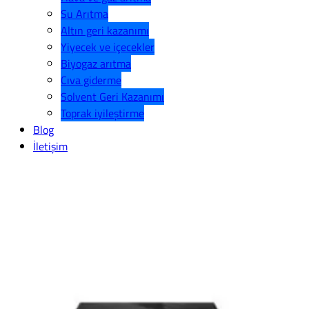
Su Arıtma
Altın geri kazanımı
Yiyecek ve içecekler
Biyogaz arıtma
Cıva giderme
Solvent Geri Kazanımı
Toprak iyileştirme
Blog
İletişim