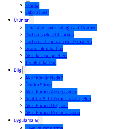
Fabrika
Laboratuvar
Ürünler
Hindistan cevizi kabuğu aktif karbon
Karbon bazlı aktif karbon
Carbón activado a base de madera
Granül aktif karbon
Aktif karbon peletleri
Toz aktif karbon
Bilgi
Aktif Kömür Nedir?
Üretim Süreci
Aktif Karbon Adsorpsiyonu
Anahtar Aktif Kömür Göstergeleri
Aktif Karbon Değişimi
Aktif Karbon Rejenerasyonu
Uygulamalar
Hava ve gaz arıtma