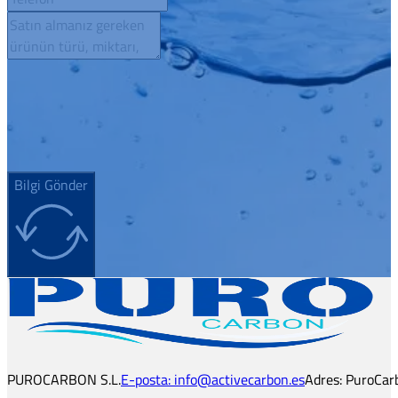
Bilgi Gönder
PUROCARBON S.L.
E-posta: info@activecarbon.es
Adres: PuroCarb