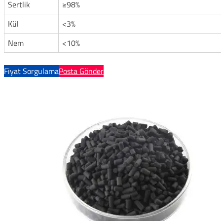
Sertlik
≥98%
Kül
<3%
Nem
<10%
Fiyat Sorgulama
Posta Gönder