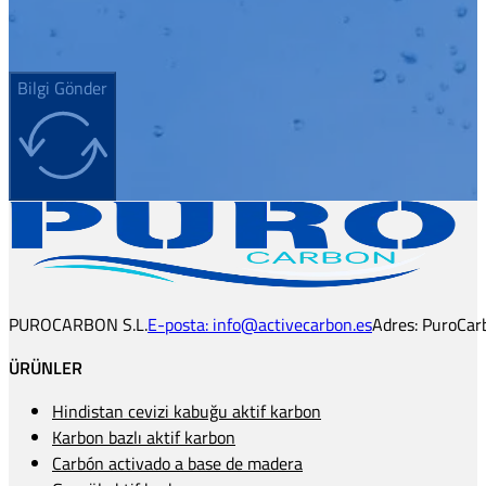
Bilgi Gönder
PUROCARBON S.L.
E-posta: info@activecarbon.es
Adres: PuroCarb
ÜRÜNLER
Hindistan cevizi kabuğu aktif karbon
Karbon bazlı aktif karbon
Carbón activado a base de madera