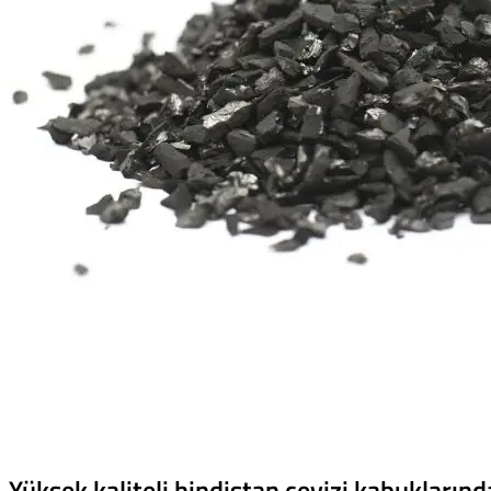
Yüksek kaliteli hindistan cevizi kabuklarınd