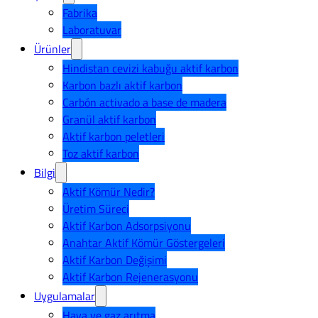
Fabrika
Laboratuvar
Ürünler
Hindistan cevizi kabuğu aktif karbon
Karbon bazlı aktif karbon
Carbón activado a base de madera
Granül aktif karbon
Aktif karbon peletleri
Toz aktif karbon
Bilgi
Aktif Kömür Nedir?
Üretim Süreci
Aktif Karbon Adsorpsiyonu
Anahtar Aktif Kömür Göstergeleri
Aktif Karbon Değişimi
Aktif Karbon Rejenerasyonu
Uygulamalar
Hava ve gaz arıtma