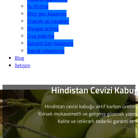
Su Arıtma
Altın geri kazanımı
Yiyecek ve içecekler
Biyogaz arıtma
Cıva giderme
Solvent Geri Kazanımı
Toprak iyileştirme
Blog
İletişim
Hindistan Cevizi Kabu
Hindistan cevizi kabuğu aktif karbon üretimi
Yüksek mukavemetli ve gelişmiş gözenek yapısına
Kalite ve istikrarlı tedariki garanti etm