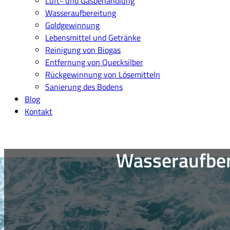
Luft- und Gasbehandlung
Wasseraufbereitung
Goldgewinnung
Lebensmittel und Getränke
Reinigung von Biogas
Entfernung von Quecksilber
Rückgewinnung von Lösemitteln
Sanierung des Bodens
Blog
Kontakt
Wasseraufber