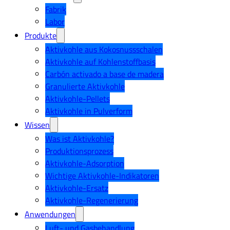
Fabrik
Labor
Produkte
Aktivkohle aus Kokosnussschalen
Aktivkohle auf Kohlenstoffbasis
Carbón activado a base de madera
Granulierte Aktivkohle
Aktivkohle-Pellets
Aktivkohle in Pulverform
Wissen
Was ist Aktivkohle?
Produktionsprozess
Aktivkohle-Adsorption
Wichtige Aktivkohle-Indikatoren
Aktivkohle-Ersatz
Aktivkohle-Regenerierung
Anwendungen
Luft- und Gasbehandlung