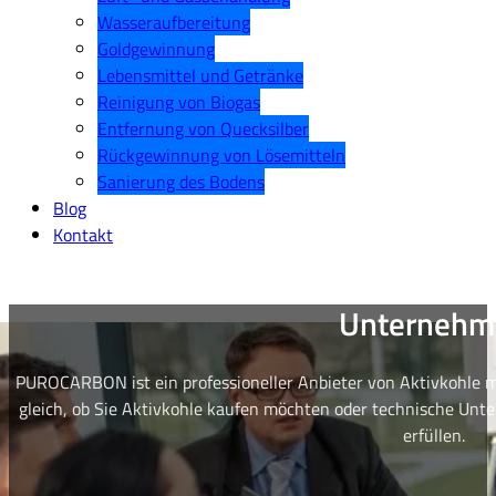
Wasseraufbereitung
Goldgewinnung
Lebensmittel und Getränke
Reinigung von Biogas
Entfernung von Quecksilber
Rückgewinnung von Lösemitteln
Sanierung des Bodens
Blog
Kontakt
Unternehm
PUROCARBON ist ein professioneller Anbieter von Aktivkohle m
gleich, ob Sie Aktivkohle kaufen möchten oder technische Unt
erfüllen.