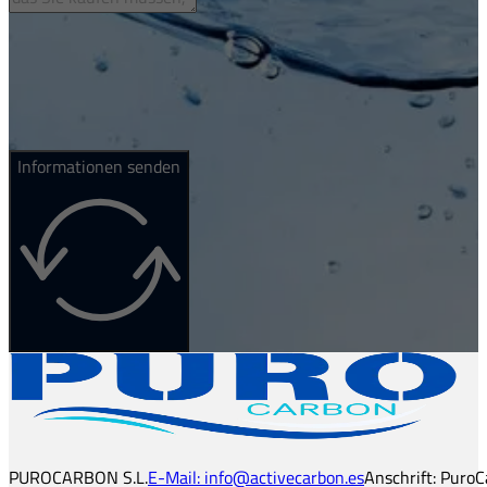
Informationen senden
PUROCARBON S.L.
E-Mail: info@activecarbon.es
Anschrift: PuroC