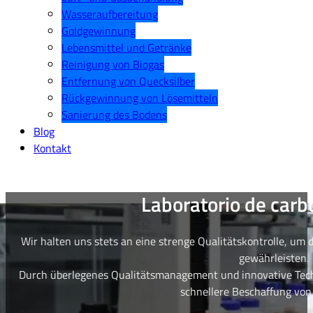
Wasseraufbereitung
Goldgewinnung
Lebensmittel und Getränke
Reinigung von Biogas
Entfernung von Quecksilber
Rückgewinnung von Lösemitteln
Sanierung des Bodens
Blog
Kontakt
Laboratorio de carb
Wir halten uns stets an eine strenge Qualitätskontrolle, um 
gewährleisten.
Durch überlegenes Qualitätsmanagement und innovative Techn
schnellere Beschaffung von