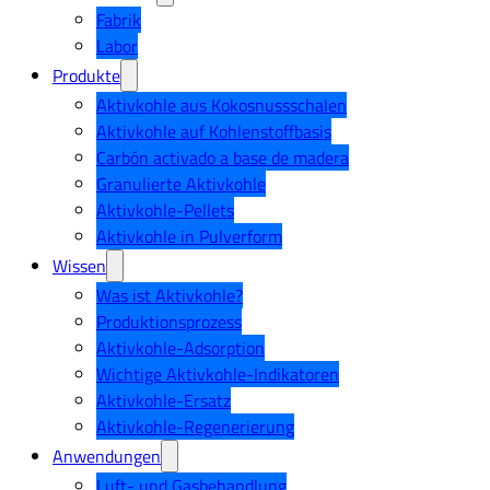
Fabrik
Labor
Produkte
Aktivkohle aus Kokosnussschalen
Aktivkohle auf Kohlenstoffbasis
Carbón activado a base de madera
Granulierte Aktivkohle
Aktivkohle-Pellets
Aktivkohle in Pulverform
Wissen
Was ist Aktivkohle?
Produktionsprozess
Aktivkohle-Adsorption
Wichtige Aktivkohle-Indikatoren
Aktivkohle-Ersatz
Aktivkohle-Regenerierung
Anwendungen
Luft- und Gasbehandlung