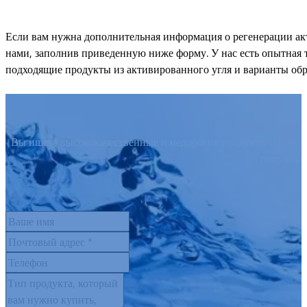
Если вам нужна дополнительная информация о регенерации акт
нами, заполнив приведенную ниже форму. У нас есть опытная 
подходящие продукты из активированного угля и варианты обр
Вы ищете высококачественные и недорогие продукты из актив
получить