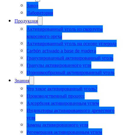
Завод
Лаборатория
Продукция
Активированный уголь из скорлупы
кокосового ореха
Активированный уголь на основе углерода
Carbón activado a base de madera
Гранулированный активированный уголь
Гранулы активированного угля
Порошкообразный активированный уголь
Знания
Что такое активированный уголь?
Производственный процесс
Адсорбция активированным углем
Индикаторы активированного древесного
угля
Замена активированного угля
Регенерация активированным углем