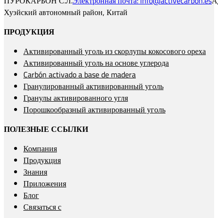
ПУРОКАРБОН С.Л.
Электронная почта: info@activecarbon.es
А
Хуэйский автономный район, Китай
ПРОДУКЦИЯ
Активированный уголь из скорлупы кокосового ореха
Активированный уголь на основе углерода
Carbón activado a base de madera
Гранулированный активированный уголь
Гранулы активированного угля
Порошкообразный активированный уголь
ПОЛЕЗНЫЕ ССЫЛКИ
Компания
Продукция
Знания
Приложения
Блог
Связаться с