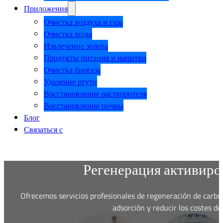
Приложения
Очистка воздуха и газа
Очистка воды
Извлечение золота
Продукты питания и напитки
Очистка биогаза
Удаление ртути
Восстановление растворителя
Восстановление почвы
Блог
Связаться с
Регенерация активир
Ofrecemos servicios profesionales de regeneración de carbó
adsorción y reducir los costes d