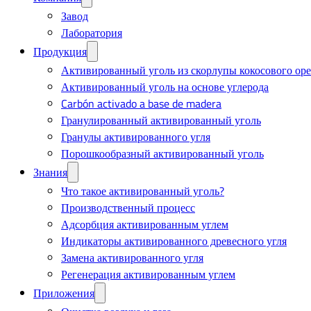
Завод
Лаборатория
Продукция
Активированный уголь из скорлупы кокосового оре
Активированный уголь на основе углерода
Carbón activado a base de madera
Гранулированный активированный уголь
Гранулы активированного угля
Порошкообразный активированный уголь
Знания
Что такое активированный уголь?
Производственный процесс
Адсорбция активированным углем
Индикаторы активированного древесного угля
Замена активированного угля
Регенерация активированным углем
Приложения