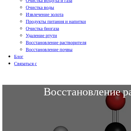
Очистка воздуха и газа
Очистка воды
Извлечение золота
Продукты питания и напитки
Очистка биогаза
Удаление ртути
Восстановление растворителя
Восстановление почвы
Блог
Связаться с
Восстановление р