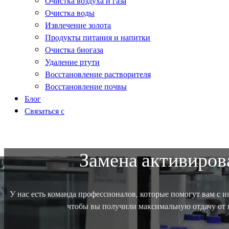
Очистка воздуха и газа
Очистка воды
Извлечение золота
Продукты питания и напитки
Очистка биогаза
Удаление ртути
Восстановление растворителя
Восстановление почвы
Блог
Связаться с
Замена активиров
У нас есть команда профессионалов, которые помогут вам с
чтобы вы получили максимальную отдачу от 