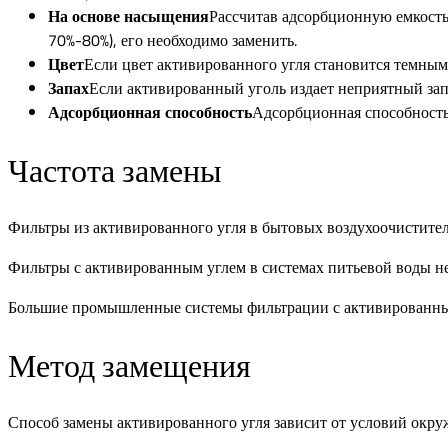
На основе насыщения
Рассчитав адсорбционную емкость
70%-80%), его необходимо заменить.
Цвет
Если цвет активированного угля становится темным
Запах
Если активированный уголь издает неприятный запа
Адсорбционная способность
Адсорбционная способность 
Частота замены
Фильтры из активированного угля в бытовых воздухоочистите
Фильтры с активированным углем в системах питьевой воды не
Большие промышленные системы фильтрации с активированным у
Метод замещения
Способ замены активированного угля зависит от условий окр