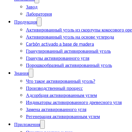
Завод
Лаборатория
Продукция
Активированный уголь из скорлупы кокосового оре
Активированный уголь на основе углерода
Carbón activado a base de madera
Гранулированный активированный уголь
Гранулы активированного угля
Порошкообразный активированный уголь
Знания
Что такое активированный уголь?
Производственный процесс
Адсорбция активированным углем
Индикаторы активированного древесного угля
Замена активированного угля
Регенерация активированным углем
Приложения