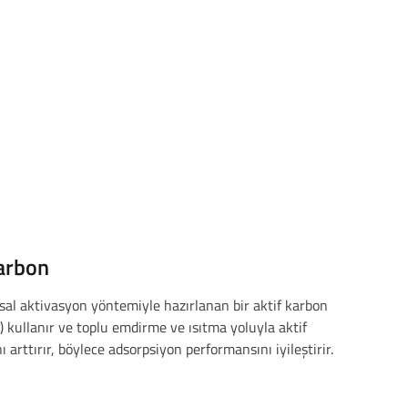
Karbon
sal aktivasyon yöntemiyle hazırlanan bir aktif karbon
 kullanır ve toplu emdirme ve ısıtma yoluyla aktif
arttırır, böylece adsorpsiyon performansını iyileştirir.