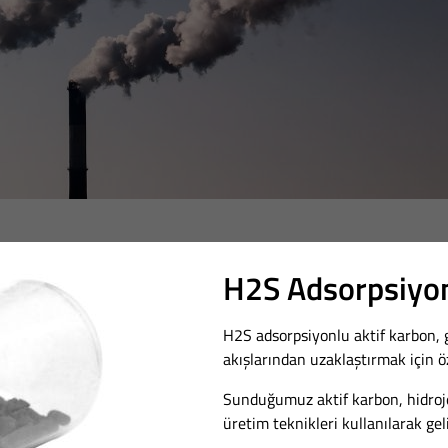
H2S Adsorpsiyon
H2S adsorpsiyonlu aktif karbon, 
akışlarından uzaklaştırmak için ö
Sunduğumuz aktif karbon, hidrojen 
üretim teknikleri kullanılarak gel