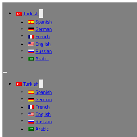
Turkish
Spanish
German
French
English
Russian
Arabic
Turkish
Spanish
German
French
English
Russian
Arabic