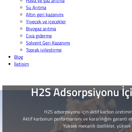
Hava ve gaz arıtma
Su Arıtma
Altın geri kazanımı
Yiyecek ve içecekler
Biyogaz arıtma
Cıva giderme
Solvent Geri Kazanımı
Toprak iyileştirme
Blog
İletişim
H2S Adsorpsiyonu İçi
H2S adsorpsiyonu için aktif karbon üretimin
Aktif karbonun performansını ve kararlılığını garanti 
Yüksek mekanik özellikler, yükse