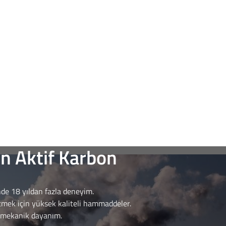
n Aktif Karbon
de 18 yıldan fazla deneyim.
etmek için yüksek kaliteli hammaddeler.
k mekanik dayanım.