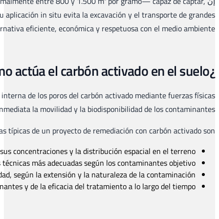
carbón activado para la descontaminación del suelo
es un m
retener e inmovilizar una amplia variedad de contaminant
volúmene
El mecanismo principal es la
adsorción
: las moléculas de los cont
(fuerzas de Van der Waals) y, en algunos cas
Diagnóstico y análisis
Selección del tipo de carbón activado:
Elección
Incorporación en 
Monitorización y seguimiento:
C