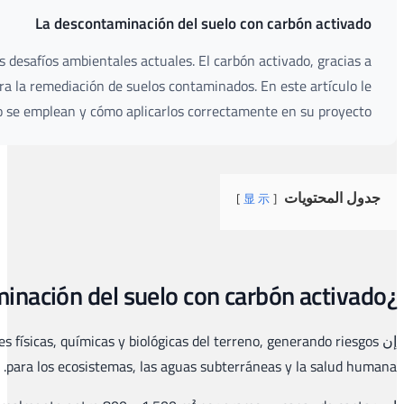
La presencia de contaminantes orgánicos, hidrocarburos y m
su elevada porosidad y capacidad de adsorción, se 
explica
contaminación del suelo
se produce cuando sustancias tóxicas de 