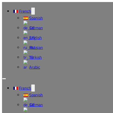
French
Spanish
German
English
Russian
Turkish
Arabic
French
Spanish
German