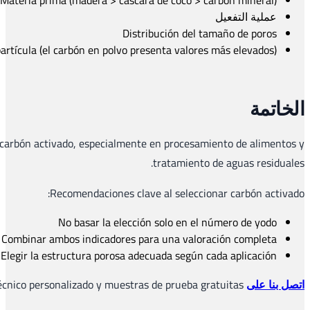
El índice de melaza es un indicador esencial para medir la
capacid