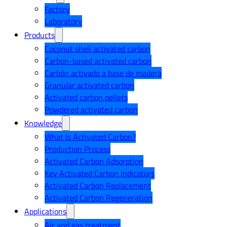
Factory
Laboratory
Products
Coconut shell activated carbon
Carbon-based activated carbon
Carbón activado a base de madera
Granular activated carbon
Activated carbon pellets
Powdered activated carbon
Knowledge
What Is Activated Carbon?
Production Process
Activated Carbon Adsorption
Key Activated Carbon Indicators
Activated Carbon Replacement
Activated Carbon Regeneration
Applications
Air and gas treatment