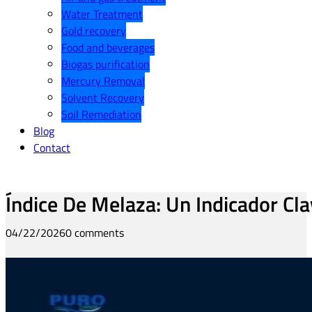
Water Treatment
Gold recovery
Food and beverages
Biogas purification
Mercury Removal
Solvent Recovery
Soil Remediation
Blog
Contact
Índice De Melaza: Un Indicador Cl
04/22/2026
0 comments