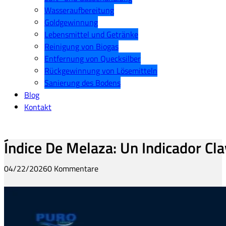
Wasseraufbereitung
Goldgewinnung
Lebensmittel und Getränke
Reinigung von Biogas
Entfernung von Quecksilber
Rückgewinnung von Lösemitteln
Sanierung des Bodens
Blog
Kontakt
Índice De Melaza: Un Indicador Cl
04/22/2026
0 Kommentare