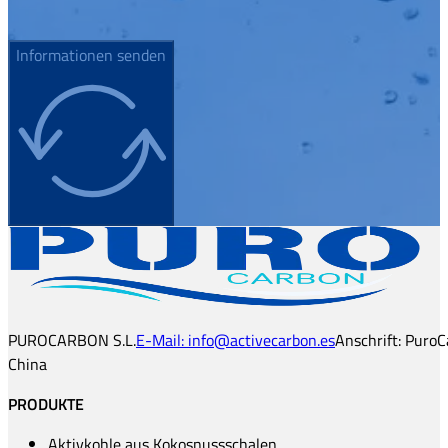
Informationen senden
PUROCARBON S.L.
E-Mail: info@activecarbon.es
Anschrift: PuroC
China
PRODUKTE
Aktivkohle aus Kokosnussschalen