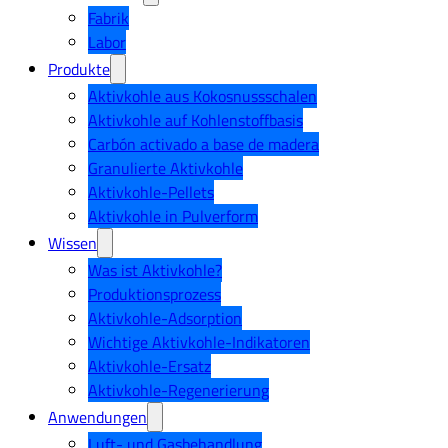
Fabrik
Labor
Produkte
Aktivkohle aus Kokosnussschalen
Aktivkohle auf Kohlenstoffbasis
Carbón activado a base de madera
Granulierte Aktivkohle
Aktivkohle-Pellets
Aktivkohle in Pulverform
Wissen
Was ist Aktivkohle?
Produktionsprozess
Aktivkohle-Adsorption
Wichtige Aktivkohle-Indikatoren
Aktivkohle-Ersatz
Aktivkohle-Regenerierung
Anwendungen
Luft- und Gasbehandlung