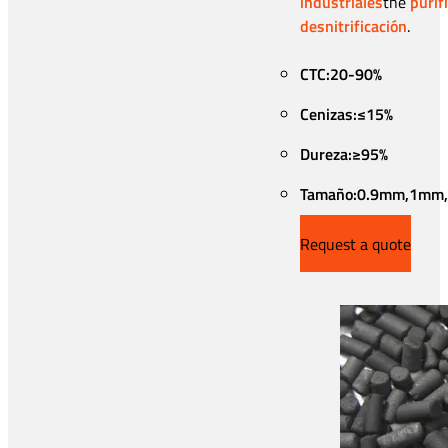
industriales
the
purif
desnitrificación
.
CTC:20-90%
Cenizas:≤15%
Dureza:≥95%
Tamaño:0.9mm,1mm,
Request a quote