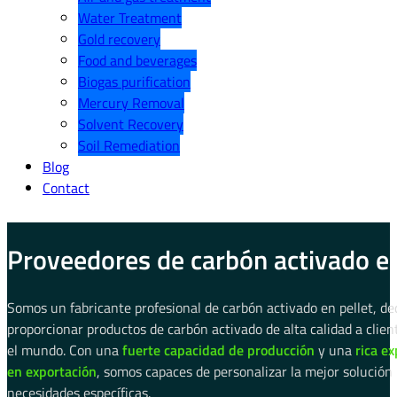
Water Treatment
Gold recovery
Food and beverages
Biogas purification
Mercury Removal
Solvent Recovery
Soil Remediation
Blog
Contact
Proveedores de carbón activado en
Somos un fabricante profesional de carbón activado en pellet, de
proporcionar productos de carbón activado de alta calidad a clien
el mundo. Con una
fuerte capacidad de producción
y una
rica ex
en exportación
, somos capaces de personalizar la mejor solución
necesidades específicas.