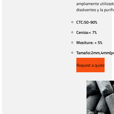
ampliamente utilizad
disolventes y la purif
CTC:50-90%
Ceniza:< 7%
Mositure: < 5%
Tamaño:2mm,4mm(per
Request a quote