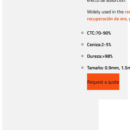
Widely used in the
re
recuperación de oro,
y
CTC:70-90%
Ceniza:2-5%
Dureza:>98%
Tamaño: 0.9mm, 1.5
Request a quote