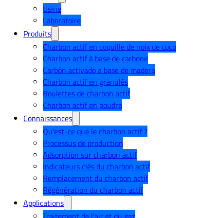
Usine
Laboratoire
Produits
Charbon actif en coquille de noix de coco
Charbon actif à base de carbone
Carbón activado a base de madera
Charbon actif en granulés
Boulettes de charbon actif
Charbon actif en poudre
Connaissances
Qu'est-ce que le charbon actif ?
Processus de production
Adsorption sur charbon actif
Indicateurs clés du charbon actif
Remplacement du charbon actif
Régénération du charbon actif
Applications
Traitement de l'air et du gaz