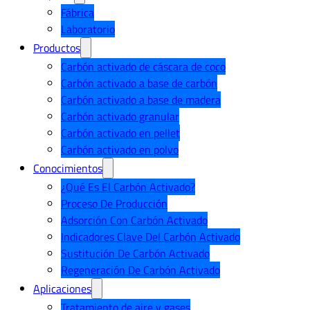
Fábrica
Laboratorio
Productos
Carbón activado de cáscara de coco
Carbón activado a base de carbón
Carbón activado a base de madera
Carbón activado granular
Carbón activado en pellet
Carbón activado en polvo
Conocimientos
¿Qué Es El Carbón Activado?
Proceso De Producción
Adsorción Con Carbón Activado
Indicadores Clave Del Carbón Activado
Sustitución De Carbón Activado
Regeneración De Carbón Activado
Aplicaciones
Tratamiento de aire y gases