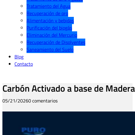
Tratamiento del Agua
Recuperación de oro
Alimentación y bebidas
Purificación del biogás
Eliminación del Mercurio
Recuperación de Disolventes
Saneamiento del Suelo
Blog
Contacto
Carbón Activado a base de Madera 
05/21/2026
0 comentarios