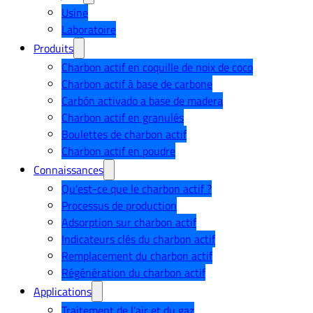
Usine
Laboratoire
Produits
Charbon actif en coquille de noix de coco
Charbon actif à base de carbone
Carbón activado a base de madera
Charbon actif en granulés
Boulettes de charbon actif
Charbon actif en poudre
Connaissances
Qu'est-ce que le charbon actif ?
Processus de production
Adsorption sur charbon actif
Indicateurs clés du charbon actif
Remplacement du charbon actif
Régénération du charbon actif
Applications
Traitement de l'air et du gaz