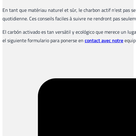
En tant que matériau naturel et sûr, le charbon actif n'est pas s
quotidienne. Ces conseils faciles à suivre ne rendront pas seul
El carbón activado es tan versátil y ecológico que merece un lug
el siguiente formulario para ponerse en
contact avec notre
equipo