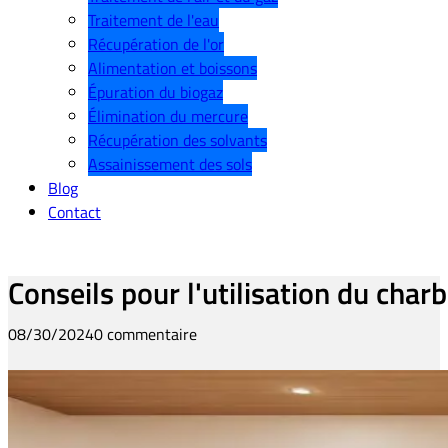
Traitement de l'eau
Récupération de l'or
Alimentation et boissons
Épuration du biogaz
Élimination du mercure
Récupération des solvants
Assainissement des sols
Blog
Contact
Conseils pour l'utilisation du cha
08/30/2024
0 commentaire