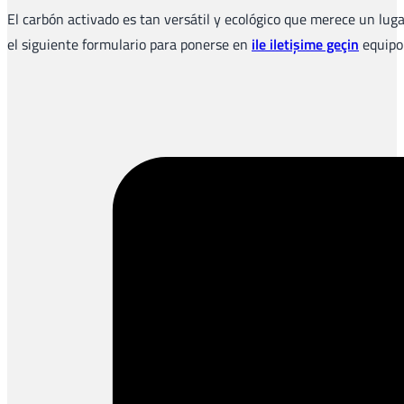
El carbón activado es tan versátil y ecológico que merece un lug
el siguiente formulario para ponerse en
ile iletişime geçin
equipo 