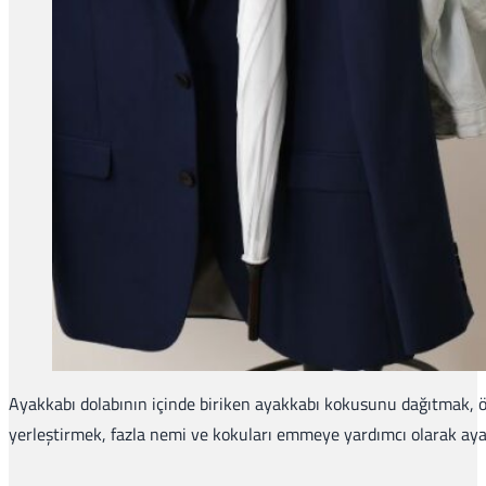
Ayakkabı dolabının içinde biriken ayakkabı kokusunu dağıtmak, öz
yerleştirmek, fazla nemi ve kokuları emmeye yardımcı olarak ayak