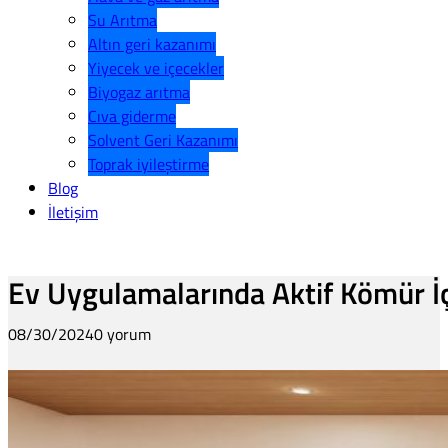
Su Arıtma
Altın geri kazanımı
Yiyecek ve içecekler
Biyogaz arıtma
Cıva giderme
Solvent Geri Kazanımı
Toprak iyileştirme
Blog
İletişim
Ev Uygulamalarında Aktif Kömür İçi
08/30/2024
0 yorum