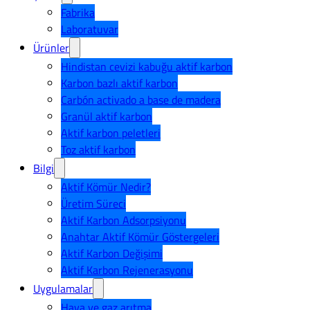
Fabrika
Laboratuvar
Ürünler
Hindistan cevizi kabuğu aktif karbon
Karbon bazlı aktif karbon
Carbón activado a base de madera
Granül aktif karbon
Aktif karbon peletleri
Toz aktif karbon
Bilgi
Aktif Kömür Nedir?
Üretim Süreci
Aktif Karbon Adsorpsiyonu
Anahtar Aktif Kömür Göstergeleri
Aktif Karbon Değişimi
Aktif Karbon Rejenerasyonu
Uygulamalar
Hava ve gaz arıtma