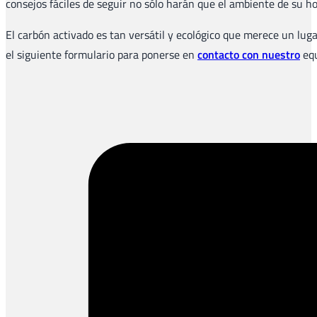
consejos fáciles de seguir no sólo harán que el ambiente de su ho
El carbón activado es tan versátil y ecológico que merece un lug
el siguiente formulario para ponerse en
contacto con nuestro
equ