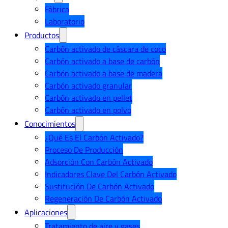
Fábrica
Laboratorio
Productos
Carbón activado de cáscara de coco
Carbón activado a base de carbón
Carbón activado a base de madera
Carbón activado granular
Carbón activado en pellet
Carbón activado en polvo
Conocimientos
¿Qué Es El Carbón Activado?
Proceso De Producción
Adsorción Con Carbón Activado
Indicadores Clave Del Carbón Activado
Sustitución De Carbón Activado
Regeneración De Carbón Activado
Aplicaciones
Tratamiento de aire y gases