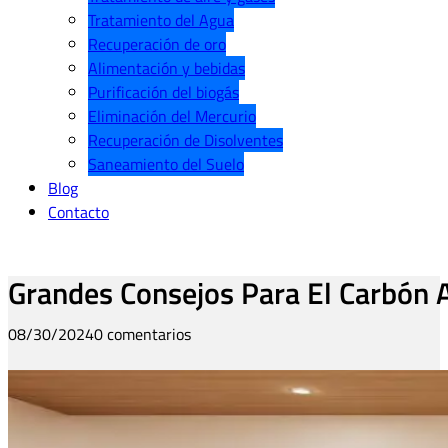
Tratamiento del Agua
Recuperación de oro
Alimentación y bebidas
Purificación del biogás
Eliminación del Mercurio
Recuperación de Disolventes
Saneamiento del Suelo
Blog
Contacto
Grandes Consejos Para El Carbón 
08/30/2024
0 comentarios