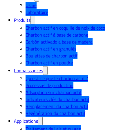
Usine
Laboratoire
Produits
Charbon actif en coquille de noix de coco
Charbon actif à base de carbone
Carbón activado a base de madera
Charbon actif en granulés
Boulettes de charbon actif
Charbon actif en poudre
Connaissances
Qu'est-ce que le charbon actif ?
Processus de production
Adsorption sur charbon actif
Indicateurs clés du charbon actif
Remplacement du charbon actif
Régénération du charbon actif
Applications
Traitement de l'air et du gaz