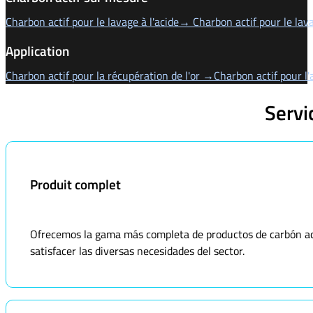
Charbon actif pour le lavage à l'acide→ Charbon actif pour le lava
Application
Charbon actif pour la récupération de l'or →
Charbon actif pour l
Servi
Produit complet
Ofrecemos la gama más completa de productos de carbón acti
satisfacer las diversas necesidades del sector.