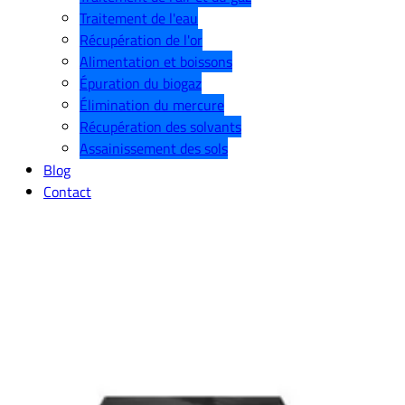
Traitement de l'eau
Récupération de l'or
Alimentation et boissons
Épuration du biogaz
Élimination du mercure
Récupération des solvants
Assainissement des sols
Blog
Contact