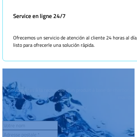
Service en ligne 24/7
Ofrecemos un servicio de atención al cliente 24 horas al dí
listo para ofrecerle una solución rápida.
Vous êtes à la recherche d'un produit à base de charbon act
maintena