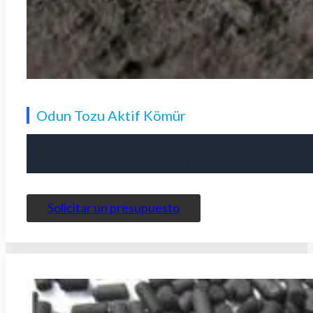
Odun Tozu Aktif Kömür
Hızlı filtrasyon hızı, iyi adsorpsiyon performansı, güçlü renk
bozulması
ilaçların saflaştırılması, kimyasal hammaddelerin s
Solicitar un presupuesto