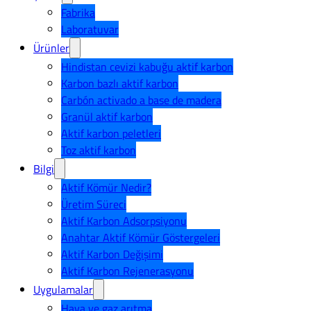
Fabrika
Laboratuvar
Ürünler
Hindistan cevizi kabuğu aktif karbon
Karbon bazlı aktif karbon
Carbón activado a base de madera
Granül aktif karbon
Aktif karbon peletleri
Toz aktif karbon
Bilgi
Aktif Kömür Nedir?
Üretim Süreci
Aktif Karbon Adsorpsiyonu
Anahtar Aktif Kömür Göstergeleri
Aktif Karbon Değişimi
Aktif Karbon Rejenerasyonu
Uygulamalar
Hava ve gaz arıtma