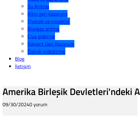
Su Arıtma
Altın geri kazanımı
Yiyecek ve içecekler
Biyogaz arıtma
Cıva giderme
Solvent Geri Kazanımı
Toprak iyileştirme
Blog
İletişim
Amerika Birleşik Devletleri'ndeki A
09/30/2024
0 yorum