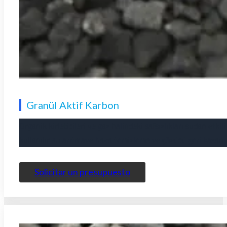
Granül Aktif Karbon
Organik kirleticileri ve gaz halindeki safsızlıkları sudan etk
kullanılır
su arıtma
ve
hava temizleme
ve
çözücü geri kazanı
Solicitar un presupuesto