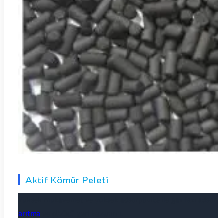
Aktif Kömür Peleti
Yüksek mukavemet ve yüksek adsorptivite ile gaz fazı adsorp
arıtma
ve
çözücü geri kazanımı.