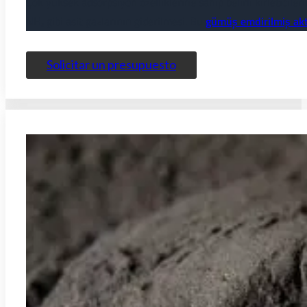
Çok yüksek adsorpsiyon özelliklerine sahip belirli kirleticileri
NH₃ gibi asit gazlarının giderilmesi. Bu
gümüş emdirilmiş akt
Solicitar un presupuesto