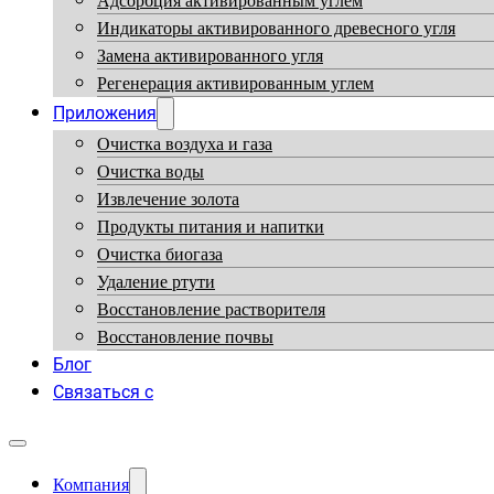
Адсорбция активированным углем
Индикаторы активированного древесного угля
Замена активированного угля
Регенерация активированным углем
Приложения
Очистка воздуха и газа
Очистка воды
Извлечение золота
Продукты питания и напитки
Очистка биогаза
Удаление ртути
Восстановление растворителя
Восстановление почвы
Блог
Связаться с
Компания