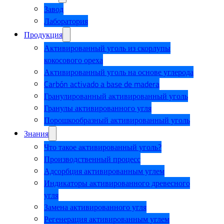
Завод
Лаборатория
Продукция
Активированный уголь из скорлупы
кокосового ореха
Активированный уголь на основе углерода
Carbón activado a base de madera
Гранулированный активированный уголь
Гранулы активированного угля
Порошкообразный активированный уголь
Знания
Что такое активированный уголь?
Производственный процесс
Адсорбция активированным углем
Индикаторы активированного древесного
угля
Замена активированного угля
Регенерация активированным углем