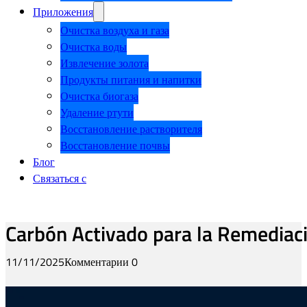
Приложения
Очистка воздуха и газа
Очистка воды
Извлечение золота
Продукты питания и напитки
Очистка биогаза
Удаление ртути
Восстановление растворителя
Восстановление почвы
Блог
Связаться с
Carbón Activado para la Remediaci
11/11/2025
Комментарии 0