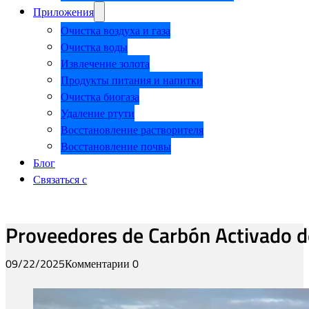
Приложения
Очистка воздуха и газа
Очистка воды
Извлечение золота
Продукты питания и напитки
Очистка биогаза
Удаление ртути
Восстановление растворителя
Восстановление почвы
Блог
Связаться с
Proveedores de Carbón Activado de
09/22/2025
Комментарии 0