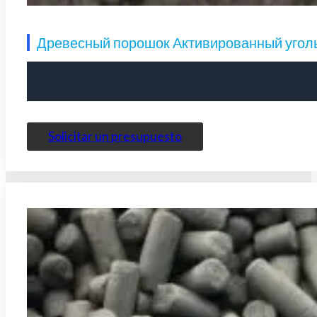
Древесный порошок Активированный угол
Обладая высокой скоростью фильтрации, хорошей адсорбц
областях
обесцвечивание продуктов питания и напитков
Solicitar un presupuesto