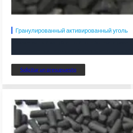
Гранулированный активированный уголь
Обладает высокой адсорбционной способностью и развитой 
Он используется в следующих областях
очистка воды
сай
Solicitar un presupuesto