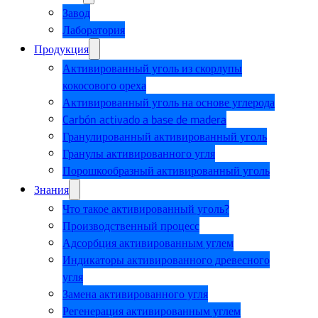
Завод
Лаборатория
Продукция
Активированный уголь из скорлупы
кокосового ореха
Активированный уголь на основе углерода
Carbón activado a base de madera
Гранулированный активированный уголь
Гранулы активированного угля
Порошкообразный активированный уголь
Знания
Что такое активированный уголь?
Производственный процесс
Адсорбция активированным углем
Индикаторы активированного древесного
угля
Замена активированного угля
Регенерация активированным углем