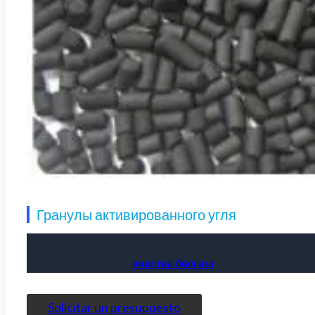
Гранулы активированного угля
Он подходит для газофазной адсорбции с высокой прочно
отходящие газы
сайт
очистка биогаза
и
регенерация раст
Solicitar un presupuesto