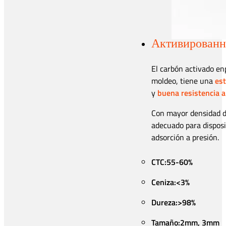
Активированны
El carbón activado en
moldeo, tiene una
est
y
buena resistencia a
Con mayor densidad d
adecuado para disposi
adsorción a presión.
CTC:55-60%
Ceniza:<3%
Dureza:>98%
Tamaño:2mm, 3mm