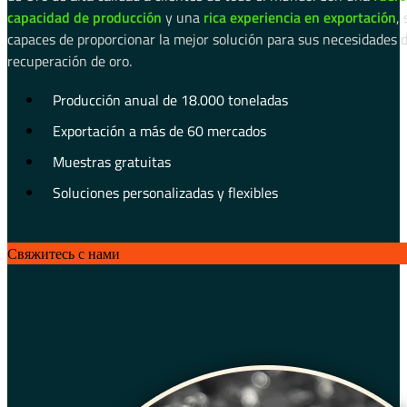
capacidad de producción
y una
rica experiencia en exportación
,
capaces de proporcionar la mejor solución para sus necesidades 
recuperación de oro.
Producción anual de 18.000 toneladas
Exportación a más de 60 mercados
Muestras gratuitas
Soluciones personalizadas y flexibles
Свяжитесь с нами