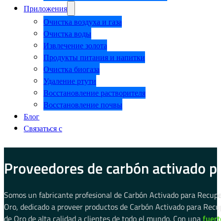
Приложения
Очистка воздуха и газа
Очистка воды
Извлечение золота
Продукты питания и напитки
Очистка биогаза
Удаление ртути
Восстановление растворителя
Восстановление почвы
Блог
Связаться с
Proveedores de carbón activado pa
Somos un fabricante profesional de Carbón Activado para Recup
Oro, dedicado a proveer productos de Carbón Activado para Recu
de Oro de alta calidad a clientes de todo el mundo. Con una
fuert