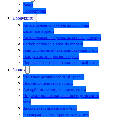
Завод
Лаборатория
Продукция
Активированный уголь из скорлупы
кокосового ореха
Активированный уголь на основе углерода
Carbón activado a base de madera
Гранулированный активированный уголь
Гранулы активированного угля
Порошкообразный активированный уголь
Знания
Что такое активированный уголь?
Производственный процесс
Адсорбция активированным углем
Индикаторы активированного древесного
угля
Замена активированного угля
Регенерация активированным углем