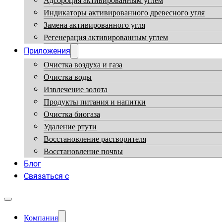
Адсорбция активированным углем
Индикаторы активированного древесного угля
Замена активированного угля
Регенерация активированным углем
Приложения
Очистка воздуха и газа
Очистка воды
Извлечение золота
Продукты питания и напитки
Очистка биогаза
Удаление ртути
Восстановление растворителя
Восстановление почвы
Блог
Связаться с
Компания