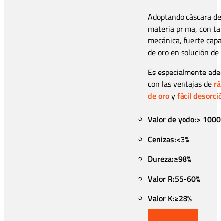
Adoptando cáscara de 
materia prima, con ta
mecánica, fuerte capa
de oro en solución de 
Es especialmente adec
con las ventajas de
rá
de oro
y
fácil desorci
Valor de yodo:> 100
Cenizas:<3%
Dureza:≥98%
Valor R:55-60%
Valor K:≥28%