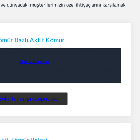
ve dünyadaki müşterilerimizin özel ihtiyaçlarını karşılamak
ömür Bazlı Aktif Kömür
eliştirilmiş gözenek yapısı ve geniş spesifik yüzey alanı ile
ın olarak
atık su arıtma
ve
hava temizleme
ve
sıvıların
inin bozulması
ve yüksek adsorpsiyon oranları gerektiren
triyel prosesler.
Solicitar un presupuesto
tif Kömür Peleti