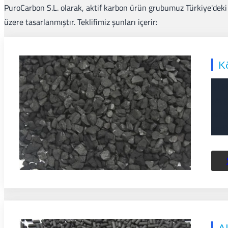
PuroCarbon S.L. olarak, aktif karbon ürün grubumuz Türkiye'deki 
üzere tasarlanmıştır. Teklifimiz şunları içerir:
K
İyi g
yayg
reng
endüs
Ak