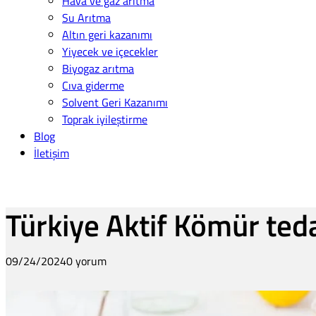
Hava ve gaz arıtma
Su Arıtma
Altın geri kazanımı
Yiyecek ve içecekler
Biyogaz arıtma
Cıva giderme
Solvent Geri Kazanımı
Toprak iyileştirme
Blog
İletişim
Türkiye Aktif Kömür teda
09/24/2024
0 yorum