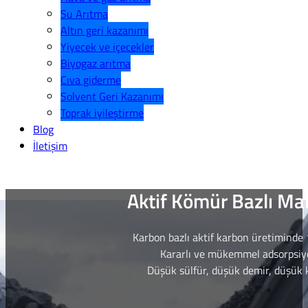
Su Arıtma
Altın geri kazanımı
Yiyecek ve içecekler
Biyogaz arıtma
Cıva giderme
Solvent Geri Kazanımı
Toprak iyileştirme
Blog
İletişim
Aktif Kömür Bazlı M
Karbon bazlı aktif karbon üretiminde 
Kararlı ve mükemmel adsorpsiy
Düşük sülfür, düşük demir, düşük k