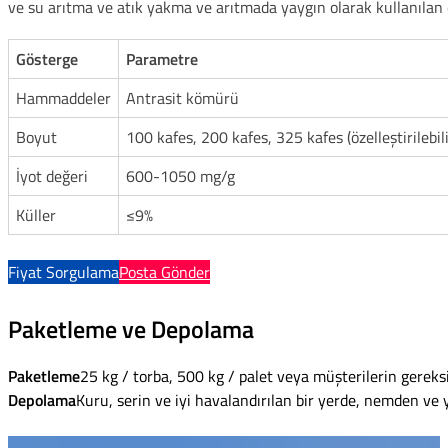
ve su arıtma ve atık yakma ve arıtmada yaygın olarak kullanılan e
Gösterge
Parametre
Hammaddeler
Antrasit kömürü
Boyut
100 kafes, 200 kafes, 325 kafes (özelleştirilebili
İyot değeri
600-1050 mg/g
Küller
≤9%
Fiyat Sorgulama
Posta Gönder
Paketleme ve Depolama
Paketleme
25 kg / torba, 500 kg / palet veya müşterilerin gereksi
Depolama
Kuru, serin ve iyi havalandırılan bir yerde, nemden ve 