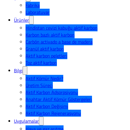
Fabrika
Laboratuvar
Ürünler
Hindistan cevizi kabuğu aktif karbon
Karbon bazlı aktif karbon
Carbón activado a base de madera
Granül aktif karbon
Aktif karbon peletleri
Toz aktif karbon
Bilgi
Aktif Kömür Nedir?
Üretim Süreci
Aktif Karbon Adsorpsiyonu
Anahtar Aktif Kömür Göstergeleri
Aktif Karbon Değişimi
Aktif Karbon Rejenerasyonu
Uygulamalar
Hava ve gaz arıtma