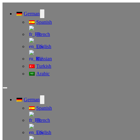
German
Spanish
French
English
Russian
Turkish
Arabic
German
Spanish
French
English