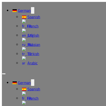
German
Spanish
French
English
Russian
Turkish
Arabic
German
Spanish
French