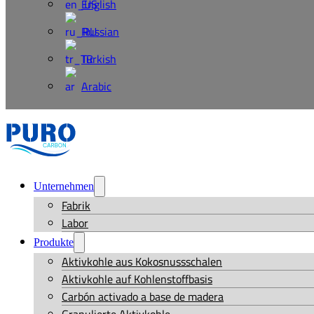
English
Russian
Turkish
Arabic
Unternehmen
Fabrik
Labor
Produkte
Aktivkohle aus Kokosnussschalen
Aktivkohle auf Kohlenstoffbasis
Carbón activado a base de madera