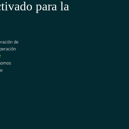
tivado para la
eración de
peración
e
 somos
de