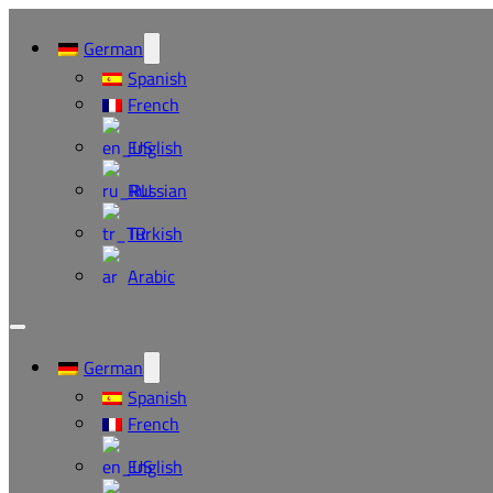
German
Spanish
French
English
Russian
Turkish
Arabic
German
Spanish
French
English