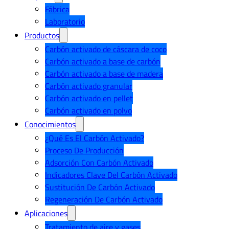
Fábrica
Laboratorio
Productos
Carbón activado de cáscara de coco
Carbón activado a base de carbón
Carbón activado a base de madera
Carbón activado granular
Carbón activado en pellet
Carbón activado en polvo
Conocimientos
¿Qué Es El Carbón Activado?
Proceso De Producción
Adsorción Con Carbón Activado
Indicadores Clave Del Carbón Activado
Sustitución De Carbón Activado
Regeneración De Carbón Activado
Aplicaciones
Tratamiento de aire y gases