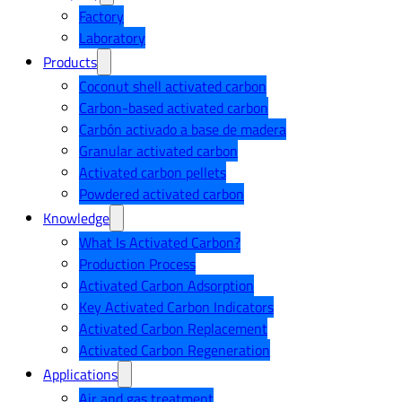
Factory
Laboratory
Products
Coconut shell activated carbon
Carbon-based activated carbon
Carbón activado a base de madera
Granular activated carbon
Activated carbon pellets
Powdered activated carbon
Knowledge
What Is Activated Carbon?
Production Process
Activated Carbon Adsorption
Key Activated Carbon Indicators
Activated Carbon Replacement
Activated Carbon Regeneration
Applications
Air and gas treatment