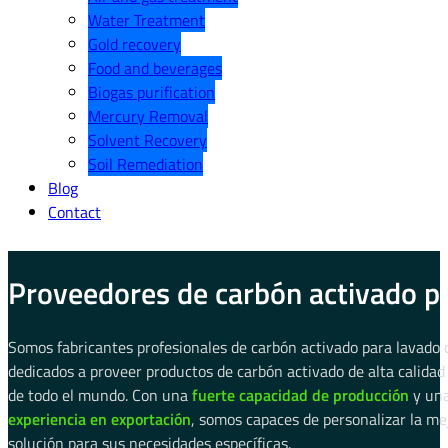
Water Treatment
Gold recovery
Food and beverages
Biogas purification
Mercury Removal
Solvent Recovery
Soil Remediation
Blog
Contact
Proveedores de carbón activado pa
Somos fabricantes profesionales de carbón activado para lavado 
dedicados a proveer productos de carbón activado de alta calidad 
de todo el mundo. Con una
fuerte capacidad de producción
y un
experiencia en exportación
, somos capaces de personalizar la me
solución para sus necesidades específicas.