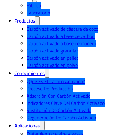
Fábrica
Laboratorio
Productos
Carbón activado de cáscara de coco
Carbón activado a base de carbón
Carbón activado a base de madera
Carbón activado granular
Carbón activado en pellet
Carbón activado en polvo
Conocimientos
¿Qué Es El Carbón Activado?
Proceso De Producción
Adsorción Con Carbón Activado
Indicadores Clave Del Carbón Activado
Sustitución De Carbón Activado
Regeneración De Carbón Activado
Aplicaciones
Tratamiento de aire y gases