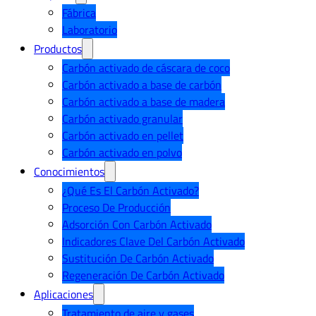
Fábrica
Laboratorio
Productos
Carbón activado de cáscara de coco
Carbón activado a base de carbón
Carbón activado a base de madera
Carbón activado granular
Carbón activado en pellet
Carbón activado en polvo
Conocimientos
¿Qué Es El Carbón Activado?
Proceso De Producción
Adsorción Con Carbón Activado
Indicadores Clave Del Carbón Activado
Sustitución De Carbón Activado
Regeneración De Carbón Activado
Aplicaciones
Tratamiento de aire y gases