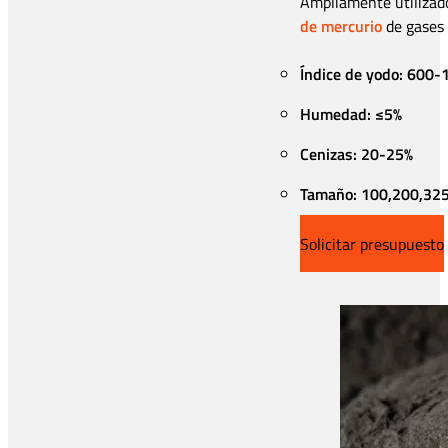
Ampliamente utilizad
de mercurio
de gases 
Índice de yodo: 600
Humedad: ≤5%
Cenizas: 20-25%
Tamaño: 100,200,325
Solicitar presupuesto