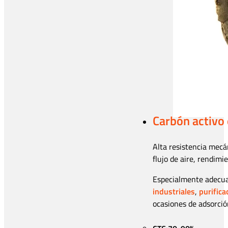
Carbón activo 
Alta resistencia mecán
flujo de aire, rendimi
Especialmente adecua
industriales
,
purifica
ocasiones de adsorció