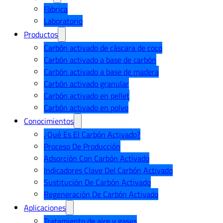
Fábrica
Laboratorio
Productos
Carbón activado de cáscara de coco
Carbón activado a base de carbón
Carbón activado a base de madera
Carbón activado granular
Carbón activado en pellet
Carbón activado en polvo
Conocimientos
¿Qué Es El Carbón Activado?
Proceso De Producción
Adsorción Con Carbón Activado
Indicadores Clave Del Carbón Activado
Sustitución De Carbón Activado
Regeneración De Carbón Activado
Aplicaciones
Tratamiento de aire y gases