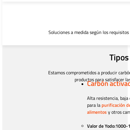
Soluciones a medida según los requisitos 
Tipos
Estamos comprometidos a producir carbón a
productos para satisfacer la
Carbón activad
Alta resistencia, baj
para la
purificación d
alimentos
y otros cam
Valor de Yodo:1000