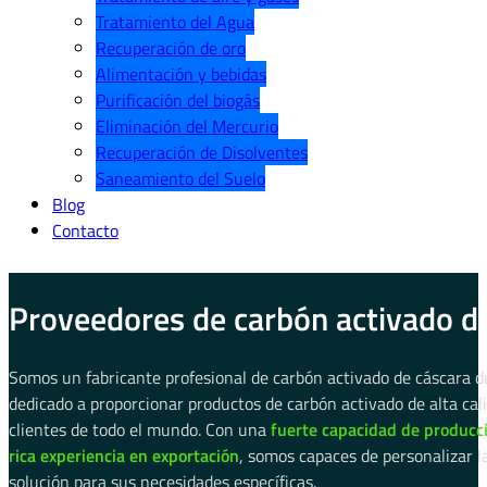
Tratamiento del Agua
Recuperación de oro
Alimentación y bebidas
Purificación del biogás
Eliminación del Mercurio
Recuperación de Disolventes
Saneamiento del Suelo
Blog
Contacto
Proveedores de carbón activado de
Somos un fabricante profesional de carbón activado de cáscara d
dedicado a proporcionar productos de carbón activado de alta cal
clientes de todo el mundo. Con una
fuerte capacidad de producc
rica experiencia en exportación
, somos capaces de personalizar l
solución para sus necesidades específicas.