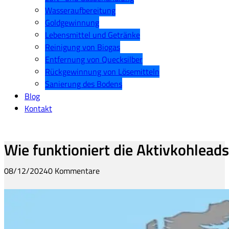
Wasseraufbereitung
Goldgewinnung
Lebensmittel und Getränke
Reinigung von Biogas
Entfernung von Quecksilber
Rückgewinnung von Lösemitteln
Sanierung des Bodens
Blog
Kontakt
Wie funktioniert die Aktivkohlead
08/12/2024
0 Kommentare