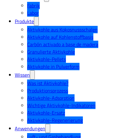
Fabrik
Labor
Produkte
Aktivkohle aus Kokosnussschalen
Aktivkohle auf Kohlenstoffbasis
Carbón activado a base de madera
Granulierte Aktivkohle
Aktivkohle-Pellets
Aktivkohle in Pulverform
Wissen
Was ist Aktivkohle?
Produktionsprozess
Aktivkohle-Adsorption
Wichtige Aktivkohle-Indikatoren
Aktivkohle-Ersatz
Aktivkohle-Regenerierung
Anwendungen
Luft- und Gasbehandlung