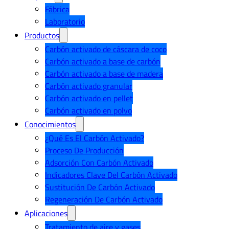
Fábrica
Laboratorio
Productos
Carbón activado de cáscara de coco
Carbón activado a base de carbón
Carbón activado a base de madera
Carbón activado granular
Carbón activado en pellet
Carbón activado en polvo
Conocimientos
¿Qué Es El Carbón Activado?
Proceso De Producción
Adsorción Con Carbón Activado
Indicadores Clave Del Carbón Activado
Sustitución De Carbón Activado
Regeneración De Carbón Activado
Aplicaciones
Tratamiento de aire y gases