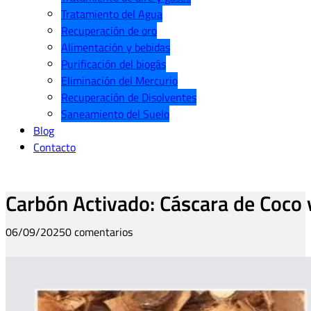
Tratamiento del Agua
Recuperación de oro
Alimentación y bebidas
Purificación del biogás
Eliminación del Mercurio
Recuperación de Disolventes
Saneamiento del Suelo
Blog
Contacto
Carbón Activado: Cáscara de Coco
06/09/2025
0 comentarios