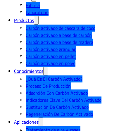
Fábrica
Laboratorio
Productos
Carbón activado de cáscara de coco
Carbón activado a base de carbón
Carbón activado a base de madera
Carbón activado granular
Carbón activado en pellet
Carbón activado en polvo
Conocimientos
¿Qué Es El Carbón Activado?
Proceso De Producción
Adsorción Con Carbón Activado
Indicadores Clave Del Carbón Activado
Sustitución De Carbón Activado
Regeneración De Carbón Activado
Aplicaciones
Tratamiento de aire y gases