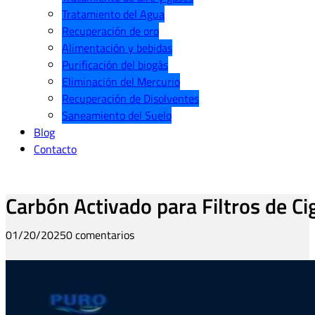
Tratamiento del Agua
Recuperación de oro
Alimentación y bebidas
Purificación del biogás
Eliminación del Mercurio
Recuperación de Disolventes
Saneamiento del Suelo
Blog
Contacto
Carbón Activado para Filtros de Cig
01/20/2025
0 comentarios