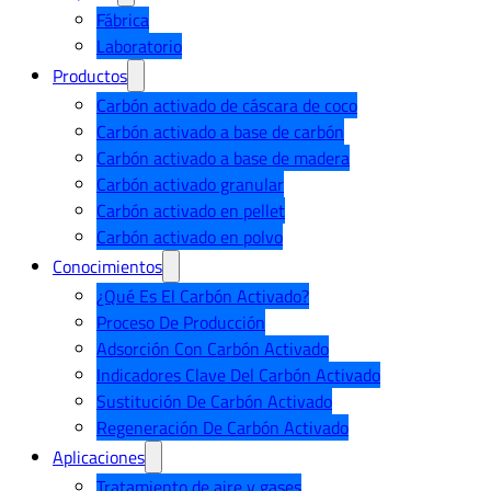
Fábrica
Laboratorio
Productos
Carbón activado de cáscara de coco
Carbón activado a base de carbón
Carbón activado a base de madera
Carbón activado granular
Carbón activado en pellet
Carbón activado en polvo
Conocimientos
¿Qué Es El Carbón Activado?
Proceso De Producción
Adsorción Con Carbón Activado
Indicadores Clave Del Carbón Activado
Sustitución De Carbón Activado
Regeneración De Carbón Activado
Aplicaciones
Tratamiento de aire y gases