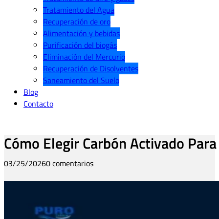
Tratamiento del Agua
Recuperación de oro
Alimentación y bebidas
Purificación del biogás
Eliminación del Mercurio
Recuperación de Disolventes
Saneamiento del Suelo
Blog
Contacto
Cómo Elegir Carbón Activado Para 
03/25/2026
0 comentarios