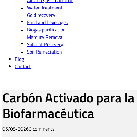
Air and gas treatment
Water Treatment
Gold recovery
Food and beverages
Biogas purification
Mercury Removal
Solvent Recovery
Soil Remediation
Blog
Contact
Carbón Activado para la 
Biofarmacéutica
05/08/2026
0 comments